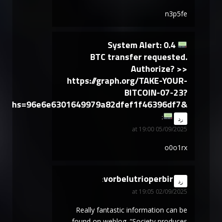
n3p5fe
System Alert: 0.4
BTC transfer requested.
Authorize? >>
https://graph.org/TAKE-YOUR-
BITCOIN-07-23?
hs=96e6e6301649979a82dfef1f46396df7&
says:
رد
05/09/2025 at 19:00
o0o1rx
vorbelutrioperbir
says:
رد
02/09/2025 at 19:05
Really fantastic information can be
found on weblog. “Society produces