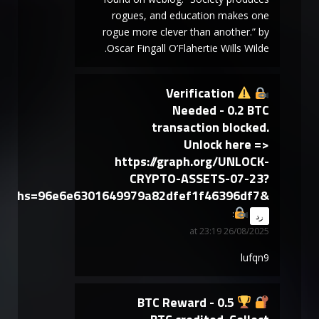
rogues, and education makes one
rogue more clever than another.” by
Oscar Fingall O’Flahertie Wills Wilde.
Verification
Needed - 0.2 BTC
transaction blocked.
Unlock here =>
https://graph.org/UNLOCK-
CRYPTO-ASSETS-07-23?
hs=96e6e6301649979a82dfef1f46396df7&
says:
رد
26/08/2025 at 23:19
lufqn9
BTC Reward - 0.5