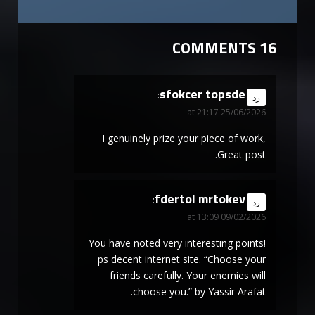
16 COMMENTS
sfokcer topsde
says:
رد
25/06/2026 at 21:17
I genuinely prize your piece of work,
Great post.
fdertol mrtokev
says:
رد
09/02/2026 at 13:09
You have noted very interesting points!
ps decent internet site. “Choose your
friends carefully. Your enemies will
choose you.” by Yassir Arafat.