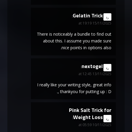
Gelatin Trick
says:
رد
15/11/2025 at 19:19
There is noticeably a bundle to find out
about this. I assume you made sure
nice points in options also.
nextogel
says:
رد
13/11/2025 at 12:45
I really like your writing style, great info
, thankyou for putting up : D.
Pink Salt Trick for
Weight Loss
says:
رد
10/11/2025 at 05:59