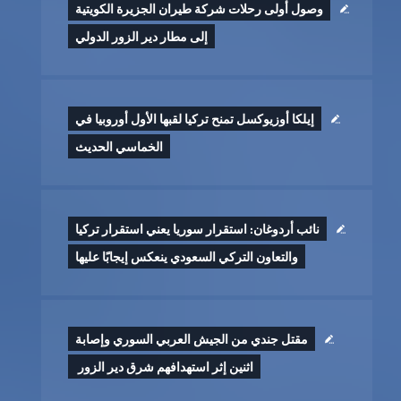
وصول أولى رحلات شركة طيران الجزيرة الكويتية
إلى مطار دير الزور الدولي
إيلكا أوزيوكسل تمنح تركيا لقبها الأول أوروبيا في
الخماسي الحديث
نائب أردوغان: استقرار سوريا يعني استقرار تركيا
والتعاون التركي السعودي ينعكس إيجابًا عليها
مقتل جندي من الجيش العربي السوري وإصابة
اثنين إثر ‏استهدافهم شرق دير الزور ‏