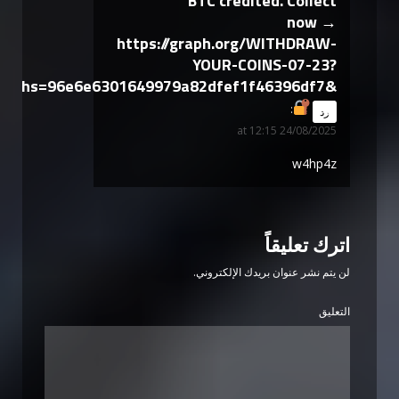
BTC credited. Collect
now →
https://graph.org/WITHDRAW-
YOUR-COINS-07-23?
hs=96e6e6301649979a82dfef1f46396df7&
says:
رد
24/08/2025 at 12:15
w4hp4z
اترك تعليقاً
لن يتم نشر عنوان بريدك الإلكتروني.
التعليق