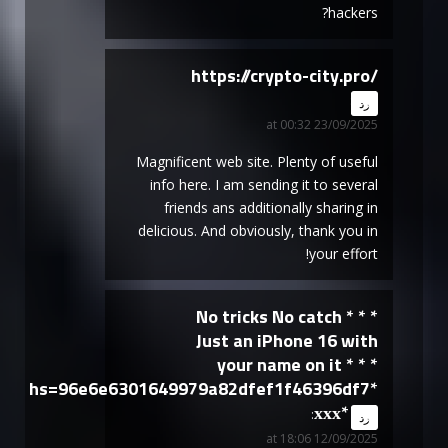
hackers?
https://crypto-city.pro/
says:
رد
23/09/2025 at 00:32
Magnificent web site. Plenty of useful
info here. I am sending it to several
friends ans additionally sharing in
delicious. And obviously, thank you in
your effort!
* * * No tricks No catch
Just an iPhone 16 with
your name on it * * *
hs=96e6e6301649979a82dfef1f46396df7*
ххх*
says:
رد
12/09/2025 at 18:06