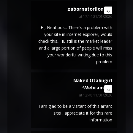
zabornatorilon
says:
رد
21/01/2026 at 17:14
Hi, Neat post. There’s a problem with
your site in internet explorer, would
check this… IE still is the market leader
and a large portion of people will miss
your wonderful writing due to this
problem.
Naked Otakugirl
Webcam
says:
رد
11/01/2026 at 12:48
I am glad to be a visitant of this arrant
site! , appreciate it for this rare
information! .