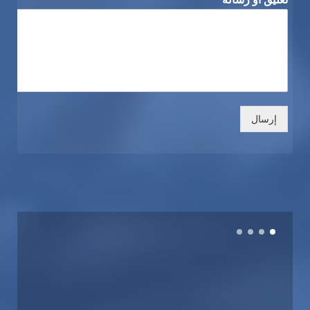
إرسال