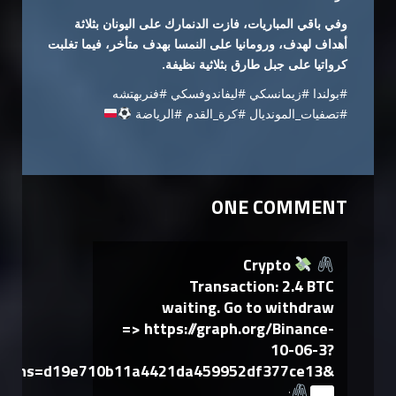
وفي باقي المباريات، فازت الدنمارك على اليونان بثلاثة
أهداف لهدف، ورومانيا على النمسا بهدف متأخر، فيما تغلبت
كرواتيا على جبل طارق بثلاثية نظيفة.
#بولندا #زيمانسكي #ليفاندوفسكي #فنربهتشه
#تصفيات_المونديال #كرة_القدم #الرياضة
ONE COMMENT
Crypto
Transaction: 2.4 BTC
waiting. Go to withdraw
=> https://graph.org/Binance-
10-06-3?
hs=d19e710b11a4421da459952df377ce13&
says: