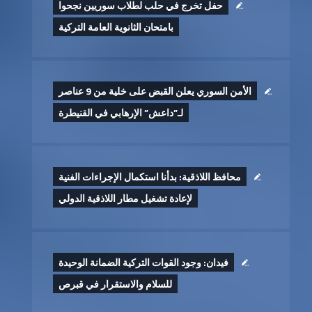
حفل تخرج في حلب لطلاب سوريين نجحوا
بامتحان الثانوية العامة التركية
الأمن السوري يعلن القبض على خلية من 9 عناصر
لـ”داعش” الإرهابي في القنيطرة
محافظ اللاذقية: بدأنا استكمال الإجراءات الفنية
لإعادة تشغيل مطار اللاذقية الدولي
فيدان: وجود القوات التركية الضمانة الوحيدة
للسلام والاستقرار في قبرص