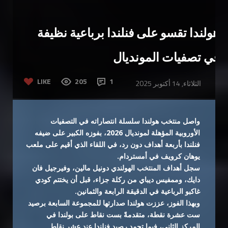
هولندا تقسو على فنلندا برباعية نظيفة
في تصفيات المونديال
LIKE
205
1
الثلاثاء, 14 أكتوبر 2025
واصل منتخب هولندا سلسلة انتصاراته في التصفيات
الأوروبية المؤهلة لمونديال 2026، بفوزه الكبير على ضيفه
فنلندا بأربعة أهداف دون رد، في اللقاء الذي أقيم على ملعب
يوهان كرويف في أمستردام.
سجل أهداف المنتخب الهولندي دونيل مالين، وفيرجيل فان
دايك، وممفيس ديباي من ركلة جزاء، قبل أن يختتم كودي
غاكبو الرباعية في الدقيقة الرابعة والثمانين.
وبهذا الفوز، عززت هولندا صدارتها للمجموعة السابعة برصيد
ست عشرة نقطة، متقدمةً بست نقاط على بولندا في
المركز الثاني، فيما تجمد رصيد فنلندا عند عشر نقاط.