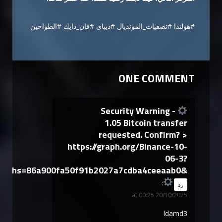
#هولندا #تصفيات_المونديال #ديباي #فان_دايك #الطواحين
ONE COMMENT
Security Warning -
1.05 Bitcoin transfer
requested. Confirm? >
https://graph.org/Binance-10-
06-3?
hs=86a900fa50f91b2027a7cdba4ceeaab0&
says:
رد
20/10/2025 at 00:25
ldamd3