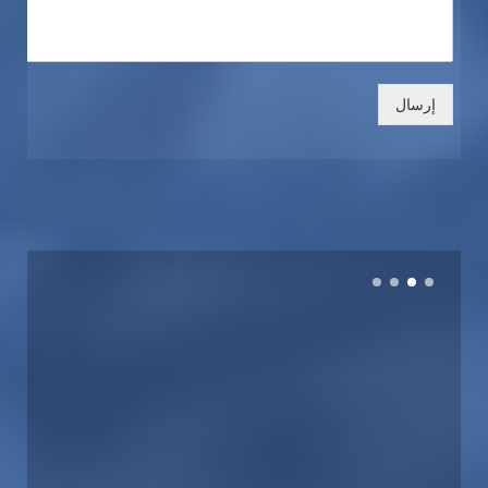
إرسال