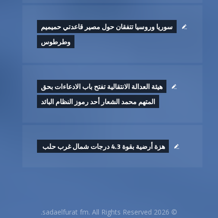
سوريا وروسيا تتفقان حول مصير قاعدتي حميميم
وطرطوس
هيئة العدالة الانتقالية تفتح باب الادعاءات بحق
المتهم محمد الشعار أحد رموز النظام البائد
هزة أرضية بقوة 4.3 درجات شمال غرب حلب ‏
© 2026 sadaelfurat fm. All Rights Reserved.