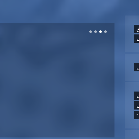
ق
ي
ل
ن
ن
”