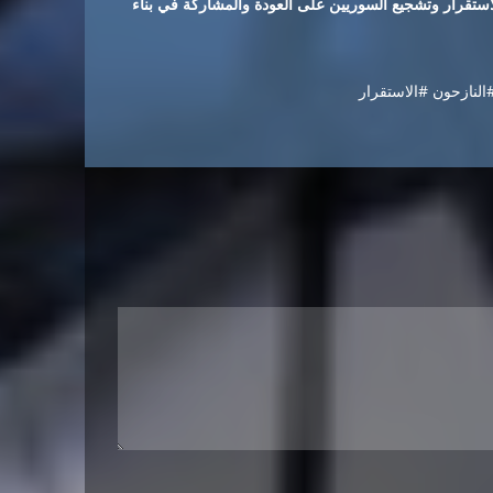
ستقرار وتشجيع السوريين على العودة والمشاركة في بناء
النازحون #الاستقرار