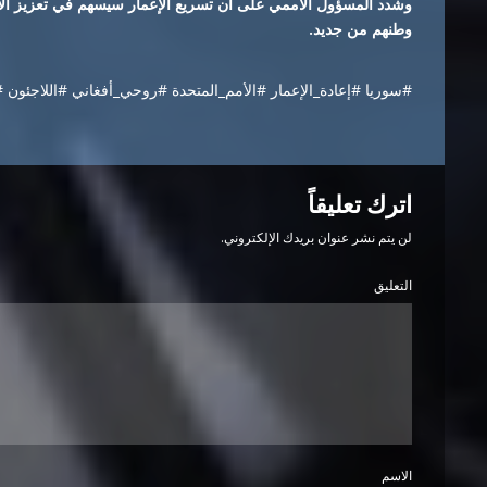
وشدد المسؤول الأممي على أن تسريع الإعمار سيسهم في تعزيز الا
وطنهم من جديد.
#سوريا #إعادة_الإعمار #الأمم_المتحدة #روحي_أفغاني #اللاجئون #
اترك تعليقاً
لن يتم نشر عنوان بريدك الإلكتروني.
التعليق
الاسم