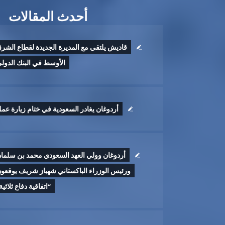
أحدث المقالات
قاديش يلتقي مع المديرة الجديدة لقطاع الشر
الأوسط في البنك الدول
أردوغان يغادر السعودية في ختام زيارة عم
أردوغان وولي العهد السعودي محمد بن سلما
ورئيس الوزراء الباكستاني شهباز شريف يوقعو
“اتفاقية دفاع ثلاثية