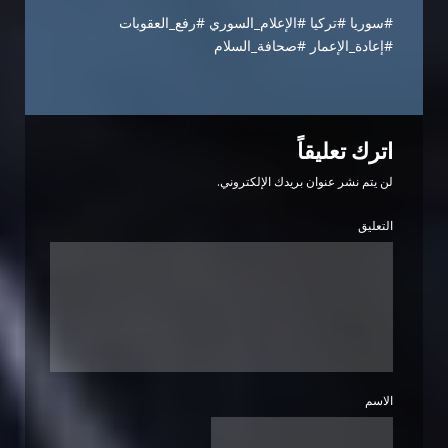
#سوريا #تركيا #الإعلام_السوري #رفع_العقوبات
#إعادة_الإعمار #صحافة_السلام
اترك تعليقاً
لن يتم نشر عنوان بريدك الإلكتروني.
التعليق
الاسم