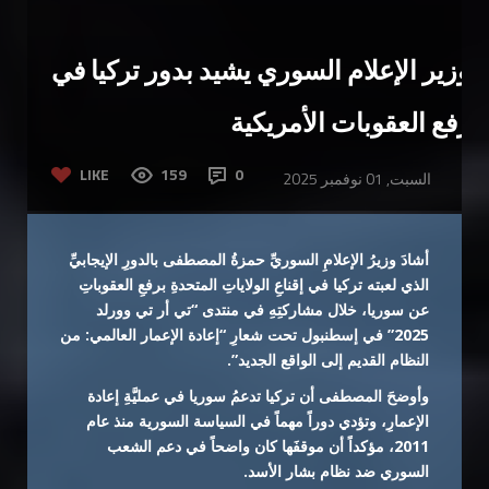
وزير الإعلام السوري يشيد بدور تركيا في
رفع العقوبات الأمريكية
LIKE
159
0
السبت, 01 نوفمبر 2025
أشادَ وزيرُ الإعلامِ السوريِّ حمزةُ المصطفى بالدورِ الإيجابيِّ
الذي لعبته تركيا في إقناعِ الولاياتِ المتحدةِ برفعِ العقوباتِ
عن سوريا، خلال مشاركتِهِ في منتدى “تي أر تي وورلد
2025” في إسطنبول تحت شعارِ “إعادة الإعمار العالمي: من
النظام القديم إلى الواقع الجديد”.
وأوضحَ المصطفى أن تركيا تدعمُ سوريا في عمليَّةِ إعادة
الإعمارِ، وتؤدي دوراً مهماً في السياسة السورية منذ عام
2011، مؤكداً أن موقفَها كان واضحاً في دعم الشعب
السوري ضد نظام بشار الأسد.