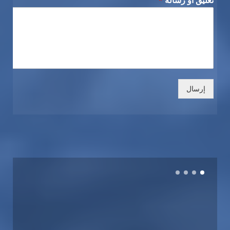
إرسال