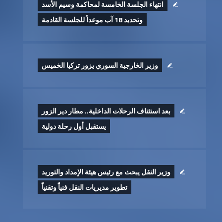
انتهاء الجلسة الخامسة لمحاكمة وسيم الأسد
وتحديد 18 آب موعداً للجلسة القادمة
وزير الخارجية السوري يزور تركيا الخميس
بعد استئناف الرحلات الداخلية.. مطار دير الزور
يستقبل أول رحلة دولية
وزير النقل يبحث مع رئيس هيئة الإمداد والتوريد
تطوير ‏مديريات النقل فنياً وتقنياً