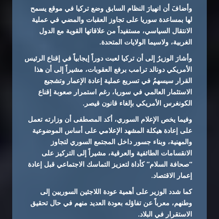
وأضافَ أن انهيارَ النظام السابق وضع تركيا في موقع يسمح
لها بمساعدة سوريا على تجاوز العقبات والمضي في عملية
الانتقال السياسي، مستفيداً من علاقاتها القوية مع الدول
الغربية، ولاسيما الولايات المتحدة.
وأشارَ الوزيرُ إلى أن تركيا لعبت دوراً إيجابياً في إقناع الرئيس
الأمريكي دونالد ترامب برفع العقوبات، مشيراً إلى أن هذا
القرار سيسهمُ في تسريع عملية إعادة الإعمار وتشجيع
الاستثمار العالمي في سوريا، رغم استمرار صعوبة إقناع
الكونغرس الأمريكي بإلغاء قانون قيصر.
وفيما يخص الإعلام السوري، أكد المصطفى أن وزارته تعمل
على إعادة هيكلة المشهد الإعلامي على أساس الموضوعية
والمهنية، وبناء جسور داخل المجتمع السوري لتجاوز
الانقسامات الطائفية والعرقية، مشيراً إلى التركيز على
“صحافة السلام” كأداة لتعزيز التماسك الاجتماعي قبل إعادة
إعمار الاقتصاد.
كما شدد الوزير على أهمية عودة اللاجئين السوريين إلى
وطنهم، معرباً عن تفاؤله بعودة العديد منهم في حال تحقيق
الاستقرار في البلاد.