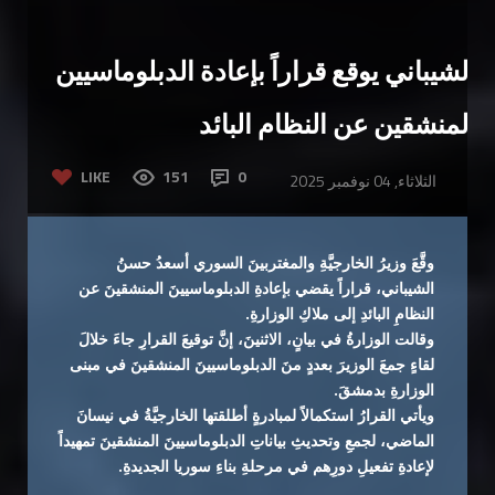
الشيباني يوقع قراراً بإعادة الدبلوماسيين
المنشقين عن النظام البائد
LIKE
151
0
الثلاثاء, 04 نوفمبر 2025
وقَّعَ وزيرُ الخارجيَّةِ والمغتربينَ السوري أسعدُ حسنُ
الشيباني، قراراً يقضي بإعادةِ الدبلوماسيينَ المنشقينَ عن
النظامِ البائدِ إلى ملاكِ الوزارةِ.
وقالت الوزارةُ في بيانٍ، الاثنينَ، إنَّ توقيعَ القرارِ جاءَ خلالَ
لقاءٍ جمعَ الوزيرَ بعددٍ منَ الدبلوماسيينَ المنشقينَ في مبنى
الوزارةِ بدمشقَ.
ويأتي القرارُ استكمالاً لمبادرةٍ أطلقتها الخارجيَّةُ في نيسانَ
الماضي، لجمعِ وتحديثِ بياناتِ الدبلوماسيينَ المنشقينَ تمهيداً
لإعادةِ تفعيلِ دورِهم في مرحلةِ بناءِ سوريا الجديدةِ.