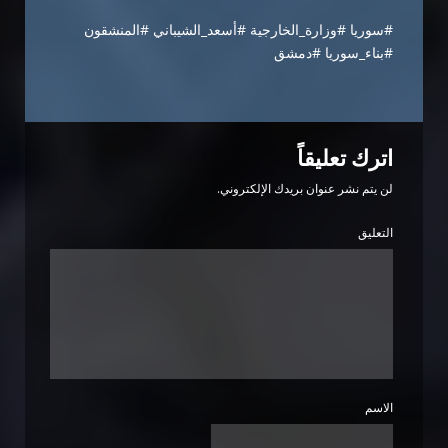
#سوريا #وزارة_الخارجية #أسعد_الشيباني #المنشقون
#بناء_سوريا #دمشق
اترك تعليقاً
لن يتم نشر عنوان بريدك الإلكتروني.
التعليق
الاسم