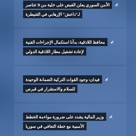
الأمن السوري يعلن القبض على خلية من 9 عناصر
لـ”داعش” الإرهابي في القنيطرة
محافظ اللاذقية: بدأنا استكمال الإجراءات الفنية
لإعادة تشغيل مطار اللاذقية الدولي
فيدان: وجود القوات التركية الضمانة الوحيدة
للسلام والاستقرار في قبرص
وزير المالية يشدد على ضرورة مواءمة الخطط
الأممية مع خطة التعافي في سوريا