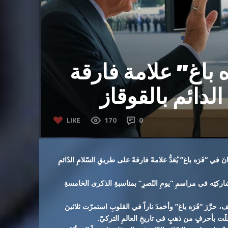
 باغ” علامة فارقة
دائم بالقوقاز
LIKE
170
0
 في “قَرَه باغ” يُعَدُّ علامةً فارقةً على طريقِ السّلامِ الدّائمِ
مشاركتِه في مراسمِ “يومِ النّصرِ” بمناسبةِ الذكرى الخامسةِ
، حرَّرَ “قَرَه باغ” وأخمدَ ناراً في القلوبِ استمرّت ثلاثينَ
جِّلَت بأحرفٍ من ذهبٍ في تاريخِ العالمِ التركيّ.