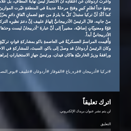
وأعربَ أردوغان عن اعتقادِه أنَّ الانتصارَ ليسَ نهايةَ المطافِ، بلْ علامة
وضعَ حداً لظلمٍ كبيرٍ وفتحَ مرحلةً جديدةً في المنطقةِ غيّرت الموازين
كما أكّدَ أنَّ تركيا ستبذلُ كلَّ ما يلزمُ من جهدٍ لضمانِ اتّفاقٍ دائمٍ يعزّز
منْ جانبِه، قالَ الرئيسُ الأذربيجانيُّ إلهامُ علييف إنَّ دعمَ نظيرِه الت
قوّةً ومعنويّاتٍ إضافيّة، مشيراً إلى أنَّ عبارةَ “أذربيجانُ ليست وحدَها
الأذربيجانيُّ أبداً.
وَأُقيمت المراسمُ العسكريّةُ في العاصمةِ باكو بمشاركةِ قواتٍ تركيّةٍ 
وكانَ الرئيسُ أردوغانُ قد وصلَ إلى باكو، السبتَ، للمشاركةِ في الاحتفا
ورافقهُ وزيرُ الخارجيّةِ هاكان فيدان، ورئيسُ جهازِ الاستخباراتِ إبراهي
#تركيا #أذربيجان #قره_باغ #القوقاز #أردوغان #علييف #يوم_النصر
اترك تعليقاً
لن يتم نشر عنوان بريدك الإلكتروني.
التعليق