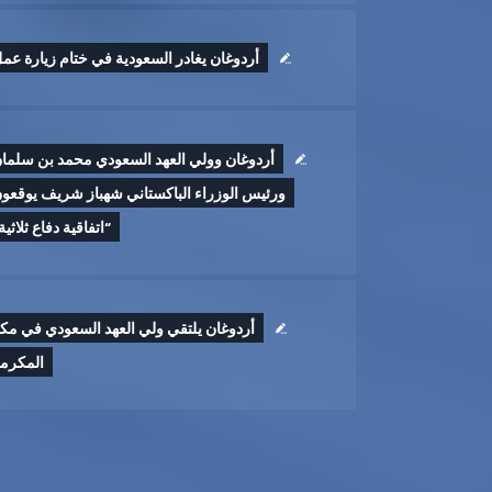
أردوغان يغادر السعودية في ختام زيارة عم
أردوغان وولي العهد السعودي محمد بن سلما
ورئيس الوزراء الباكستاني شهباز شريف يوقعو
“اتفاقية دفاع ثلاثية
أردوغان يلتقي ولي العهد السعودي في مك
المكرم