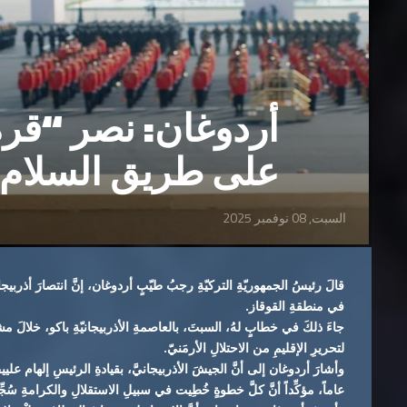
أردوغان: نصر “قره
على طريق السلام ال
السبت, 08 نوفمبر 2025
قالَ رئيسُ الجمهوريّةِ التركيّةِ رجبُ طيّبٍ أردوغان، إنَّ انتصارَ أذربيجانَ
في منطقةِ القوقاز.
جاءَ ذلكَ في خطابٍ لهُ، السبتَ، بالعاصمةِ الأذربيجانيّةِ باكو، خلالَ 
لتحريرِ الإقليمِ من الاحتلالِ الأرمَنيّ.
وأشارَ أردوغان إلى أنَّ الجيشَ الأذربيجانيَّ، بقيادةِ الرئيسِ إلهام علييف
عاماً، مؤكِّداً أنَّ كلَّ خطوةٍ خُطِيت في سبيلِ الاستقلالِ والكرامةِ سُ