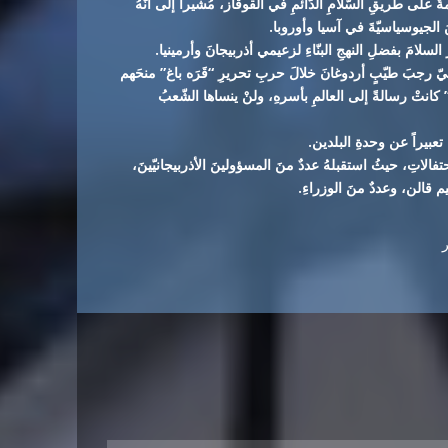
ٌ على طريقِ السّلامِ الدّائمِ في القوقاز، مُشيراً إلى أنّهُ
َ الجيوسياسيّةَ في آسيا وأوروبا.
ُ السلامَ بفضلِ النهجِ البنّاءِ لزعيمي أذربيجانَ وأرمينيا.
ركيّ رجبَ طيّبٍ أردوغانَ خلالَ حربِ تحريرِ “قَرَه باغ” منحَهم
” كانتْ رسالةً إلى العالمِ بأسرهِ، ولنْ ينساها الشّعبُ
تعبيراً عن وحدةِ البلدين.
لاتِ، حيثُ استقبلهُ عددٌ منَ المسؤولينَ الأذربيجانيّينَ،
م قالن، وعددٌ منَ الوزراءِ.