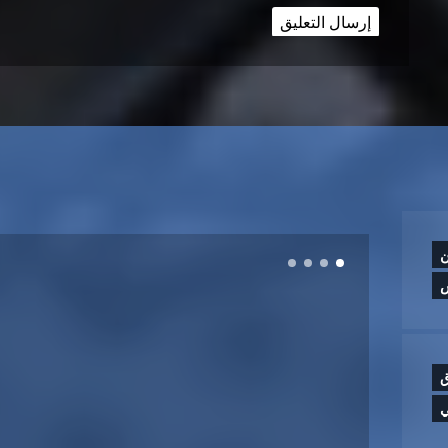
ن
ق
ي