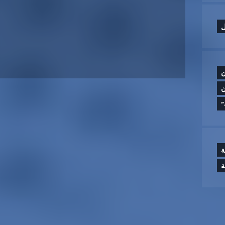
ل
ن
ن
”
ة
ة