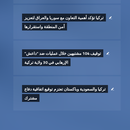
تركيا تؤكد أهمية التعاون مع سوريا والعراق لتعزيز
أمن المنطقة واستقرارها
توقيف 104 مشتبهين خلال عمليات ضد “داعش”
الإرهابي في 30 ولاية تركية
تركيا والسعودية وباكستان تعتزم توقيع اتفاقية دفاع
مشترك