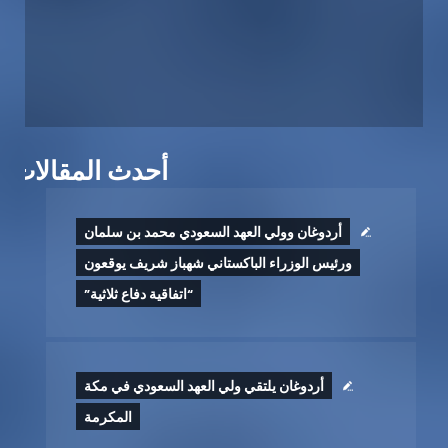
أحدث المقالات
أردوغان وولي العهد السعودي محمد بن سلمان
ورئيس الوزراء الباكستاني شهباز شريف يوقعون
“اتفاقية دفاع ثلاثية”
أردوغان يلتقي ولي العهد السعودي في مكة
المكرمة