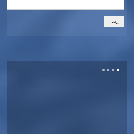
إرسال