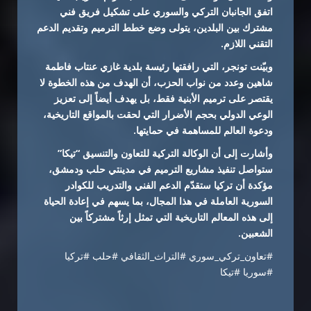
اتفق الجانبان التركي والسوري على تشكيل فريق فني
مشترك بين البلدين، يتولى وضع خطط الترميم وتقديم الدعم
التقني اللازم.
وبيّنت تونجر، التي رافقتها رئيسة بلدية غازي عنتاب فاطمة
شاهين وعدد من نواب الحزب، أن الهدف من هذه الخطوة لا
يقتصر على ترميم الأبنية فقط، بل يهدف أيضاً إلى تعزيز
الوعي الدولي بحجم الأضرار التي لحقت بالمواقع التاريخية،
ودعوة العالم للمساهمة في حمايتها.
وأشارت إلى أن الوكالة التركية للتعاون والتنسيق “تيكا”
ستواصل تنفيذ مشاريع الترميم في مدينتي حلب ودمشق،
مؤكدة أن تركيا ستقدّم الدعم الفني والتدريب للكوادر
السورية العاملة في هذا المجال، بما يسهم في إعادة الحياة
إلى هذه المعالم التاريخية التي تمثل إرثاً مشتركاً بين
الشعبين.
#تعاون_تركي_سوري #التراث_الثقافي #حلب #تركيا
#سوريا #تيكا