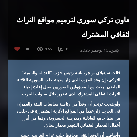
تعاون تركي سوري لترميم مواقع التراث
الثقافي المشترك
LIKE
145
0
الإثنين, 10 نوفمبر 2025
قالت سيفيلاي تونجر، نائبة رئيس حزب “العدالة والتنمية”
التركي، إن وفد الحزب الذي زار مدينة حلب السورية الثلاثاء
الماضي، بحث مع المسؤولين السوريين سبل إعادة إحياء
التراث الثقافي المشترك الذي تضرر خلال سنوات الحرب.
وأوضحت تونجر أن وفداً من رئاسة سياسات البيئة والعمران
في الحزب زار عدداً من المواقع الأثرية المتضررة في حلب،
من بينها جامع العادلية ومدرسة الخسروية، وهما من أبرز
أعمال المعمار العثماني الشهير معمار سنان.
وأضافت أن الوفد التقى محافظ حلب عزام الغريب، حيث