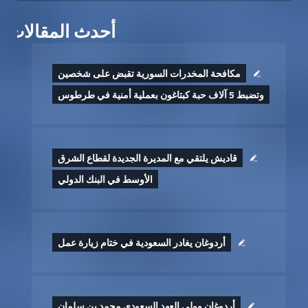
أحدث المقالات
مكافحة المخدرات السورية تقبض على شخصين
وتضبط 5 آلاف حبة كبتاغون بعملية أمنية في طرطوس
قاديش يلتقي مع المديرة الجديدة لقطاع الشرق
الأوسط في البنك الدولي
أردوغان يغادر السعودية في ختام زيارة عمل
أردوغان وولي العهد السعودي محمد بن سلمان