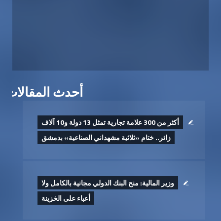
أحدث المقالات
أكثر من 300 علامة تجارية تمثل 13 دولة و10 آلاف
زائر.. ختام «ثلاثية مشهداني الصناعية» بدمشق
وزير المالية: منح البنك الدولي مجانية بالكامل ولا
أعباء على الخزينة