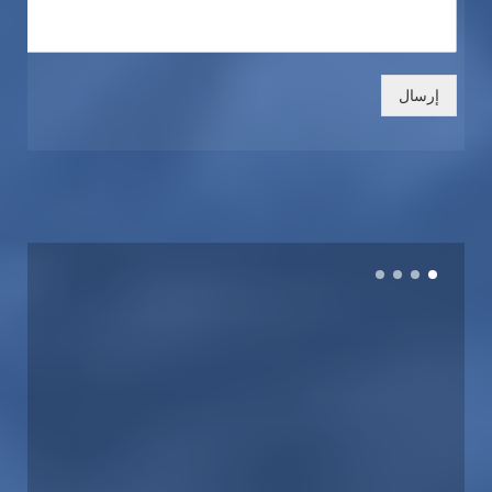
إرسال