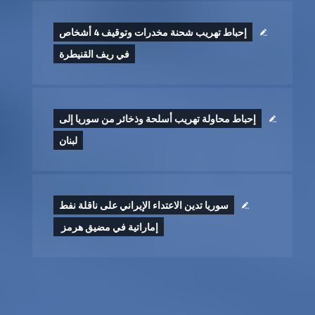
إحباط تهريب شحنة مخدرات وتوقيف 4 أشخاص
في ريف القنيطرة
إحباط محاولة تهريب أسلحة وذخائر من سوريا إلى
لبنان
سوريا تدين الاعتداء الإيراني على ناقلة نفط
إماراتية في مضيق هرمز ‏