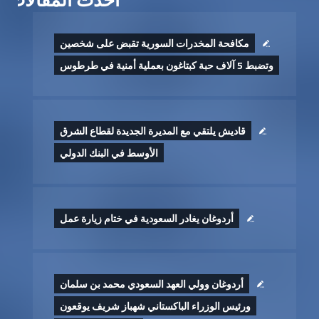
مكافحة المخدرات السورية تقبض على شخصين
وتضبط 5 آلاف حبة كبتاغون بعملية أمنية في طرطوس
قاديش يلتقي مع المديرة الجديدة لقطاع الشرق
الأوسط في البنك الدولي
أردوغان يغادر السعودية في ختام زيارة عمل
أردوغان وولي العهد السعودي محمد بن سلمان
ورئيس الوزراء الباكستاني شهباز شريف يوقعون