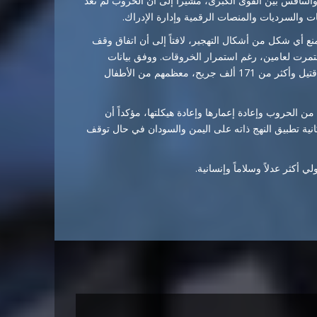
لتنافس بين القوى الكبرى، مشيراً إلى أن الحروب لم تعد
والسرديات والمنصات الرقمية وإدارة الإدراك.
 أي شكل من أشكال التهجير، لافتاً إلى أن اتفاق وقف
ز التنفيذ في 10 أكتوبر 2025 أنهى حرباً استمرت لعامين، رغم استمرار الخروقات. ووفق بيانات
فلسطينية رسمية، خلفت الحرب الإسرائيلية على غزة نحو 72 ألف قتيل وأكثر من 171 ألف جريح، معظمهم من الأطفال
ن الحروب وإعادة إعمارها وإعادة هيكلتها، مؤكداً أن
نية تطبيق النهج ذاته على اليمن والسودان في حال توقف
 أكثر عدلاً وسلاماً وإنسانية.