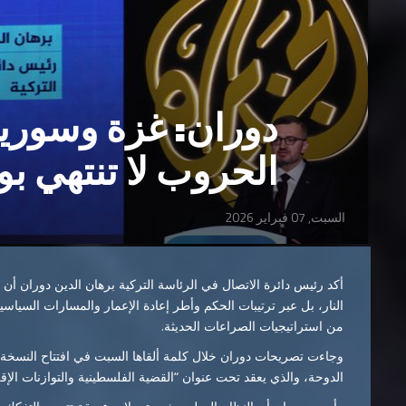
دوران: غزة وسوريا 
الحروب لا تنتهي بو
السبت, 07 فبراير 2026
أكد رئيس دائرة الاتصال في الرئاسة التركية برهان الدين دوران أن 
النار، بل عبر ترتيبات الحكم وأطر إعادة الإعمار والمسارات السياس
من استراتيجيات الصراعات الحديثة.
وجاءت تصريحات دوران خلال كلمة ألقاها السبت في افتتاح النسخة
الدوحة، والذي يعقد تحت عنوان “القضية الفلسطينية والتوازنات الإ