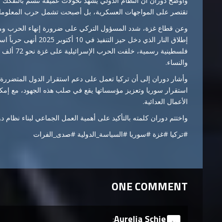
وأوضح دوران أن النظام الدولي يشهد تحولات عميقة تتسم بالتفكك وا
تقتصر على المواجهات العسكرية، بل أصبحت تشمل حرب المعلومات 
وعن قطاع غزة، شدد المسؤول التركي على ضرورة إنهاء الحرب ومنع
إطلاق النار الذي دخل حي
والنساء.
وأشار دوران إلى أن تركيا تعمل على دعم استقرار الدول المتضررة م
استقرار سوريا وتعزيز مؤسساتها يقع في صلب هذه الجهود، مع إمكا
الأعمال العدائية.
واختتم دوران كلمته بالتأكيد على أهمية العمل الجماعي لبناء نظام دولي
#تركيا #غزة #سوريا #السياسة_الدولية #صدى_الفرات
ONE COMMENT
Aurelia Schie
says:
رد