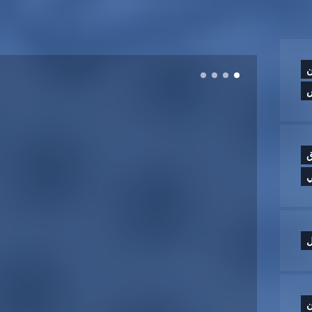
ن
ق
ي
ل
ن