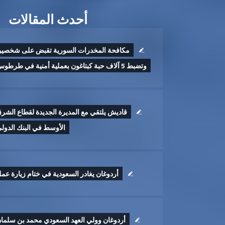
أحدث المقالات
مكافحة المخدرات السورية تقبض على شخصي
وتضبط 5 آلاف حبة كبتاغون بعملية أمنية في طرطوس
قاديش يلتقي مع المديرة الجديدة لقطاع الشر
الأوسط في البنك الدول
أردوغان يغادر السعودية في ختام زيارة عم
أردوغان وولي العهد السعودي محمد بن سلما