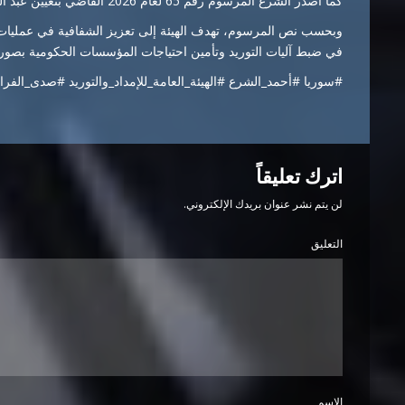
كما
أصدر
الشرع
المرسوم
رقم
65
لعام
2026
القاضي
بتعيين
عبد
ا
وبحسب
نص
المرسوم،
تهدف
الهيئة
إلى
تعزيز
الشفافية
في
عمليا
في
ضبط
آليات
التوريد
وتأمين
احتياجات
المؤسسات
الحكومية
بصور
#
سوريا #
أحمد_الشرع #
الهيئة_العامة_للإمداد_والتوريد #
صدى_الفرا
اترك تعليقاً
لن يتم نشر عنوان بريدك الإلكتروني.
التعليق
الاسم