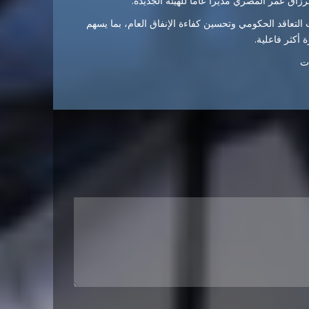
لرزاق
عمر
المصري
مديراً
عاماً
للهيئة
الجديدة.
ت
التعاقد
الحكومي
وتحسين
كفاءة
الإنفاق
العام،
بما
يسهم
ة
أكثر
فاعلية.
ت