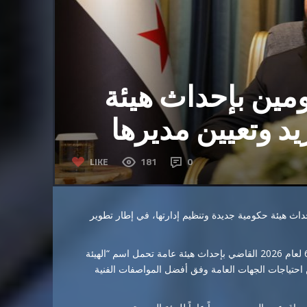
ين بإحداث هيئة
يد وتعيين مديرها
LIKE
181
0
حداث
هيئة
حكومية
جديدة
وتنظيم
إدارتها،
في
إطار
تطوير
لعام
2026
القاضي
بإحداث
هيئة
عامة
تحمل
اسم
“
الهيئة
احتياجات
الجهات
العامة
وفق
أفضل
المواصفات
الفنية