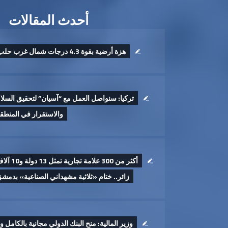
أحدث المقالات
هزة أرضية بقوة 4.3 درجات شمال غرب حلب ‏
تركيا: سنواصل العمل مع “آسيان” لتحقيق السلا
والاستقرار في المنطق
أكثر من 300 علامة تجارية تمثل 13 د
زائر.. ختام «ثلاثية مشهداني الصناعية» بدمش
وزير المالية: منح البنك الدولي مجانية بالكامل ول