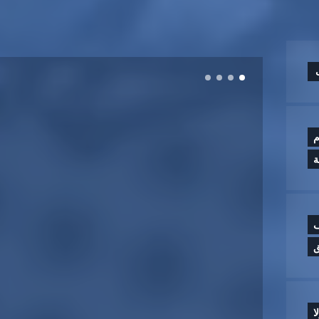
م
ة
ولة و10 آلاف
ق
ا