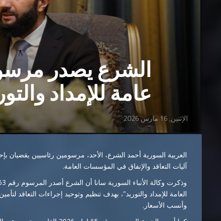
الشرع يصدر مرسوم
عامة للإمداد والتور
الإثنين, 16 مارس 2026
العربية
السورية
أحمد
الشرع
،
الأحد،
مرسومين
رئاسيين
يقضيان
بإ
آليات
التعاقد
والإنفاق
في
المؤسسات
العامة.
وذكرت
وكالة
الأنباء
السورية
سانا
أن
الشرع
أصدر
المرسوم
رقم
63
العامة
للإمداد
والتوريد”
،
بهدف
تنظيم
وتوحيد
إجراءات
التعاقد
لتأمين
وأنسب
الأسعار.