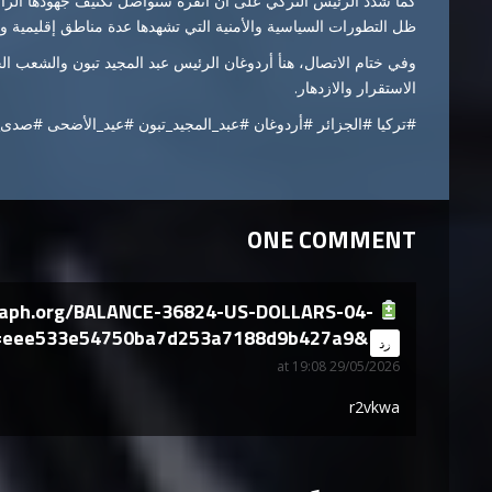
كما شدد الرئيس التركي على أن أنقرة ستواصل تكثيف جهودها الرامي
ظل التطورات السياسية والأمنية التي تشهدها عدة مناطق إقليمية ود
وفي ختام الاتصال، هنأ أردوغان الرئيس عبد المجيد تبون والشعب الج
الاستقرار والازدهار.
#تركيا #الجزائر #أردوغان #عبد_المجيد_تبون #عيد_الأضحى #صدى
ONE COMMENT
 graph.org/BALANCE-36824-US-DOLLARS-04-
=eee533e54750ba7d253a7188d9b427a9&
says:
رد
29/05/2026 at 19:08
r2vkwa