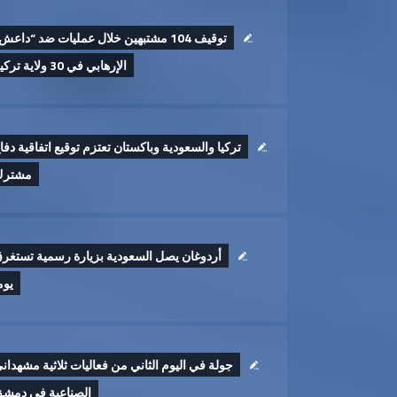
توقيف 104 مشتبهين خلال عمليات ضد “داعش
الإرهابي في 30 ولاية تركية
تركيا والسعودية وباكستان تعتزم توقيع اتفاقية دفا
مشترك
أردوغان يصل السعودية بزيارة رسمية تستغر
يوم
جولة في اليوم الثاني من فعاليات ثلاثية مشهدان
الصناعية في دمش