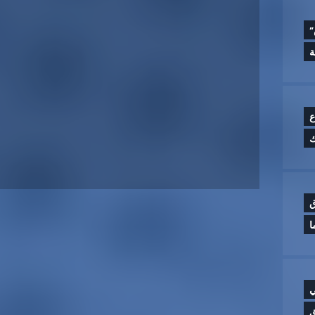
”
ع
ق
ا
ي
ق