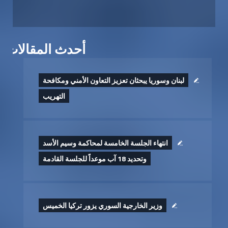
أحدث المقالات
لبنان وسوريا يبحثان تعزيز التعاون الأمني ومكافحة
التهريب
انتهاء الجلسة الخامسة لمحاكمة وسيم الأسد
وتحديد 18 آب موعداً للجلسة القادمة
وزير الخارجية السوري يزور تركيا الخميس