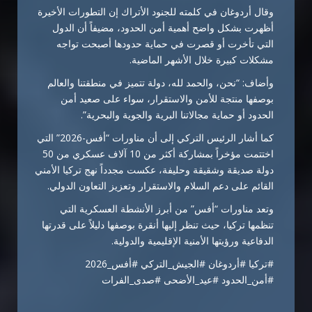
وقال أردوغان في كلمته للجنود الأتراك إن التطورات الأخيرة
أظهرت بشكل واضح أهمية أمن الحدود، مضيفاً أن الدول
التي تأخرت أو قصرت في حماية حدودها أصبحت تواجه
مشكلات كبيرة خلال الأشهر الماضية.
وأضاف: “نحن، والحمد لله، دولة تتميز في منطقتنا والعالم
بوصفها منتجة للأمن والاستقرار، سواء على صعيد أمن
الحدود أو حماية مجالاتنا البرية والجوية والبحرية”.
كما أشار الرئيس التركي إلى أن مناورات “أفس-2026” التي
اختتمت مؤخراً بمشاركة أكثر من 10 آلاف عسكري من 50
دولة صديقة وشقيقة وحليفة، عكست مجدداً نهج تركيا الأمني
القائم على دعم السلام والاستقرار وتعزيز التعاون الدولي.
وتعد مناورات “أفس” من أبرز الأنشطة العسكرية التي
تنظمها تركيا، حيث تنظر إليها أنقرة بوصفها دليلاً على قدرتها
الدفاعية ورؤيتها الأمنية الإقليمية والدولية.
#تركيا #أردوغان #الجيش_التركي #أفس_2026
#أمن_الحدود #عيد_الأضحى #صدى_الفرات