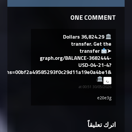
ONE COMMENT
36,824.29 Dollars
transfer. Get the
transfer
➤
graph.org/BALANCE-3682444-
USD-04-21-4?
hs=00bf2a49585293f0c29d11a19e0a4be1&
says:
رد
30/05/2026 at 00:51
e20e3g
اترك تعليقاً