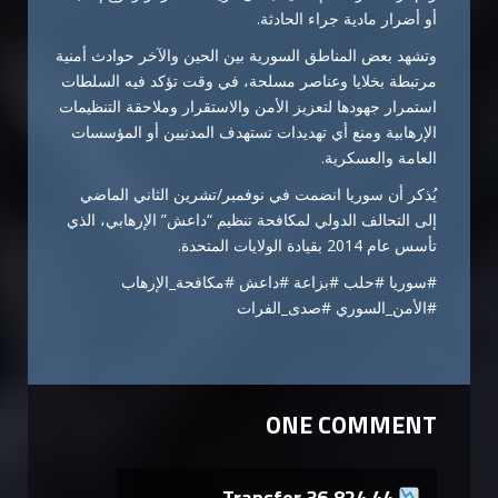
أو أضرار مادية جراء الحادثة.
وتشهد بعض المناطق السورية بين الحين والآخر حوادث أمنية
مرتبطة بخلايا وعناصر مسلحة، في وقت تؤكد فيه السلطات
استمرار جهودها لتعزيز الأمن والاستقرار وملاحقة التنظيمات
الإرهابية ومنع أي تهديدات تستهدف المدنيين أو المؤسسات
العامة والعسكرية.
يُذكر أن سوريا انضمت في نوفمبر/تشرين الثاني الماضي
إلى التحالف الدولي لمكافحة تنظيم “داعش” الإرهابي، الذي
تأسس عام 2014 بقيادة الولايات المتحدة.
#سوريا #حلب #بزاعة #داعش #مكافحة_الإرهاب
#الأمن_السوري #صدى_الفرات
ONE COMMENT
Transfer 36,824.44