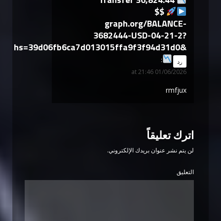
$$
graph.org/BALANCE-
3682444-USD-04-21-2?
hs=39d06fb6ca7d013015ffa9f3f94d31d0&
says:
رد
01/06/2026 at 21:46
rmfjux
اترك تعليقاً
لن يتم نشر عنوان بريدك الإلكتروني.
التعليق