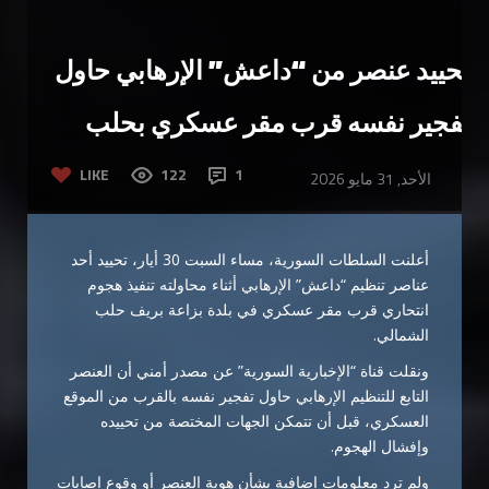
تحييد عنصر من “داعش” الإرهابي حاول
تفجير نفسه قرب مقر عسكري بحلب
LIKE
122
1
الأحد, 31 مايو 2026
أعلنت السلطات السورية، مساء السبت 30 أيار، تحييد أحد
عناصر تنظيم “داعش” الإرهابي أثناء محاولته تنفيذ هجوم
انتحاري قرب مقر عسكري في بلدة بزاعة بريف حلب
الشمالي.
ونقلت قناة “الإخبارية السورية” عن مصدر أمني أن العنصر
التابع للتنظيم الإرهابي حاول تفجير نفسه بالقرب من الموقع
العسكري، قبل أن تتمكن الجهات المختصة من تحييده
وإفشال الهجوم.
ولم ترد معلومات إضافية بشأن هوية العنصر أو وقوع إصابات