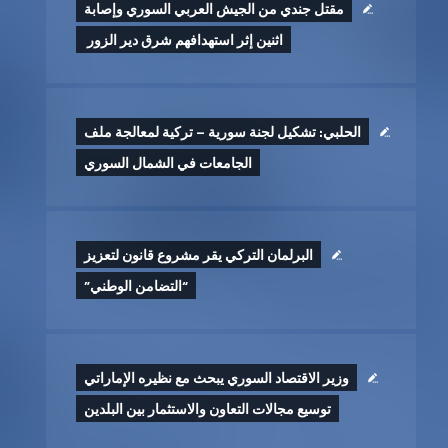
مقتل جندي من الجيش العربي السوري وإصابة
اثنين إثر ‏استهدافهم شرق دير الزور ‏
الحلبي: تشكيل لجنة سورية – تركية لمعالجة ملف
الجامعات في الشمال السوري
البرلمان التركي يقر مشروع قانون لتعزيز
“التضامن الوطني”
وزير الاقتصاد السوري يبحث مع نظيره الإماراتي
توسيع مجالات التعاون والاستثمار بين البلدين