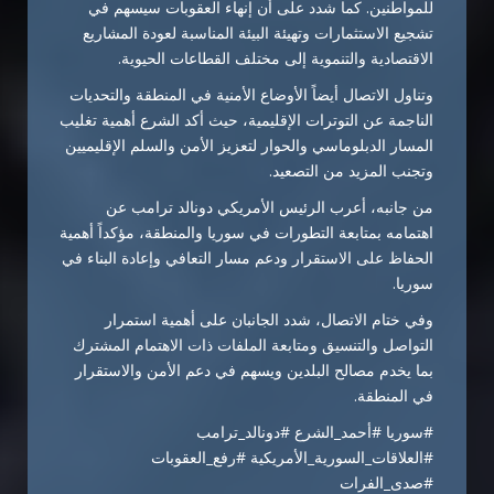
للمواطنين. كما شدد على أن إنهاء العقوبات سيسهم في
تشجيع الاستثمارات وتهيئة البيئة المناسبة لعودة المشاريع
الاقتصادية والتنموية إلى مختلف القطاعات الحيوية.
وتناول الاتصال أيضاً الأوضاع الأمنية في المنطقة والتحديات
الناجمة عن التوترات الإقليمية، حيث أكد الشرع أهمية تغليب
المسار الدبلوماسي والحوار لتعزيز الأمن والسلم الإقليميين
وتجنب المزيد من التصعيد.
من جانبه، أعرب الرئيس الأمريكي دونالد ترامب عن
اهتمامه بمتابعة التطورات في سوريا والمنطقة، مؤكداً أهمية
الحفاظ على الاستقرار ودعم مسار التعافي وإعادة البناء في
سوريا.
وفي ختام الاتصال، شدد الجانبان على أهمية استمرار
التواصل والتنسيق ومتابعة الملفات ذات الاهتمام المشترك
بما يخدم مصالح البلدين ويسهم في دعم الأمن والاستقرار
في المنطقة.
#سوريا #أحمد_الشرع #دونالد_ترامب
#العلاقات_السورية_الأمريكية #رفع_العقوبات
#صدى_الفرات