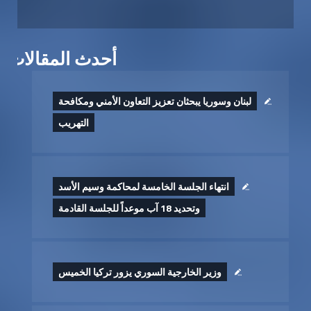
أحدث المقالات
لبنان وسوريا يبحثان تعزيز التعاون الأمني ومكافحة
التهريب
انتهاء الجلسة الخامسة لمحاكمة وسيم الأسد
وتحديد 18 آب موعداً للجلسة القادمة
وزير الخارجية السوري يزور تركيا الخميس