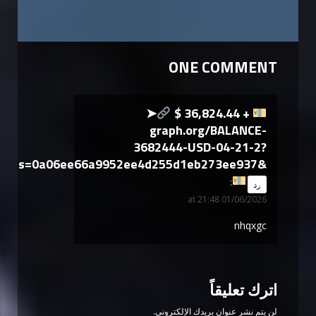
ONE COMMENT
➤
+ 36,824.44 $
graph.org/BALANCE-
3682444-USD-04-21-2?
hs=0a06ee66a9952ee4d255d1eb273ee937&
says:
رد
01/06/2026 at 21:48
nhqxgc
اترك تعليقاً
لن يتم نشر عنوان بريدك الإلكتروني.