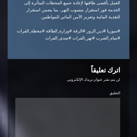
العمل بأقصى طاقتها لإعادة جميع المحطات المتأثرة إلى
الخدمة فور استقرار منسوب النهر، بما يضمن استقرار
التغذية المائية وتعزيز الأمن المائي للمواطنين.
#سوريا
#دير_الزور
#الرقة
#وزارة_الطاقة
#محطة_الفرات
#مياه_الشرب
#نهر_الفرات
#صدى_الفرات
اترك تعليقاً
لن يتم نشر عنوان بريدك الإلكتروني.
التعليق