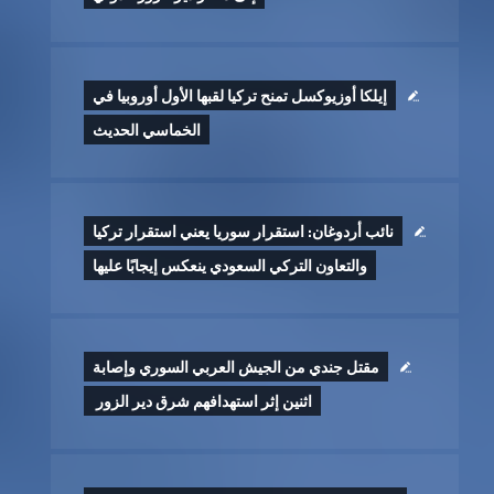
إيلكا أوزيوكسل تمنح تركيا لقبها الأول أوروبيا في
الخماسي الحديث
نائب أردوغان: استقرار سوريا يعني استقرار تركيا
والتعاون التركي السعودي ينعكس إيجابًا عليها
مقتل جندي من الجيش العربي السوري وإصابة
اثنين إثر ‏استهدافهم شرق دير الزور ‏