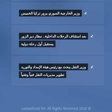
وزير الخارجية السوري يزور تركيا الخميس
بعد استئناف الرحلات الداخلية.. مطار دير الزور
يستقبل أول رحلة دولية
وزير النقل يبحث مع رئيس هيئة الإمداد والتوريد
تطوير ‏مديريات النقل فنياً وتقنياً
© 2026 sadaelfurat fm. All Rights Reserved.