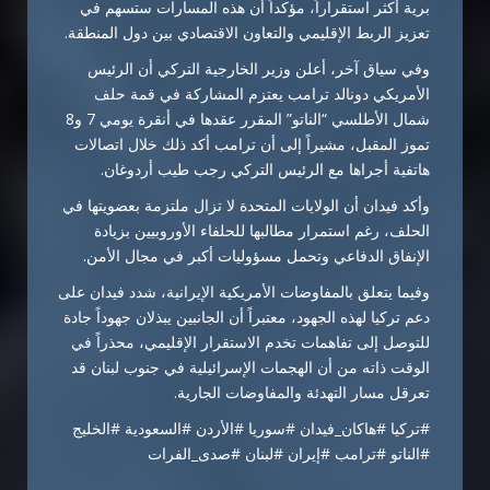
برية أكثر استقراراً، مؤكداً أن هذه المسارات ستسهم في
تعزيز الربط الإقليمي والتعاون الاقتصادي بين دول المنطقة.
وفي سياق آخر، أعلن وزير الخارجية التركي أن الرئيس
الأمريكي دونالد ترامب يعتزم المشاركة في قمة حلف
شمال الأطلسي “الناتو” المقرر عقدها في أنقرة يومي 7 و8
تموز المقبل، مشيراً إلى أن ترامب أكد ذلك خلال اتصالات
هاتفية أجراها مع الرئيس التركي رجب طيب أردوغان.
وأكد فيدان أن الولايات المتحدة لا تزال ملتزمة بعضويتها في
الحلف، رغم استمرار مطالبها للحلفاء الأوروبيين بزيادة
الإنفاق الدفاعي وتحمل مسؤوليات أكبر في مجال الأمن.
وفيما يتعلق بالمفاوضات الأمريكية الإيرانية، شدد فيدان على
دعم تركيا لهذه الجهود، معتبراً أن الجانبين يبذلان جهوداً جادة
للتوصل إلى تفاهمات تخدم الاستقرار الإقليمي، محذراً في
الوقت ذاته من أن الهجمات الإسرائيلية في جنوب لبنان قد
تعرقل مسار التهدئة والمفاوضات الجارية.
#تركيا #هاكان_فيدان #سوريا #الأردن #السعودية #الخليج
#الناتو #ترامب #إيران #لبنان #صدى_الفرات