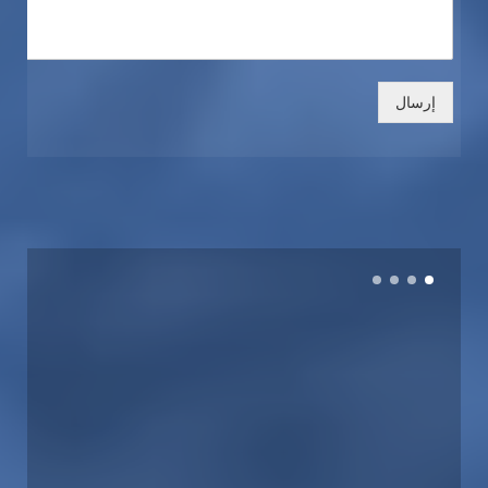
إرسال