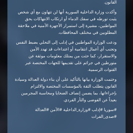
القانون.
وأكدت
وزارة الداخلية السورية
أنها لن تتهاون مع أي شخص
يثبت تورطه في سفك الدماء أو ارتكاب الانتهاكات بحق
المواطنين، مشيرة إلى استمرار الأجهزة الأمنية في ملاحقة
المطلوبين في مختلف المحافظات.
ودعت الوزارة المواطنين في إدلب إلى التحلي بضبط النفس
وتجنب أي أعمال انتقامية أو اعتداءات قد تهدد الأمن
والاستقرار، كما حثت من يمتلك معلومات موثقة عن
متورطين في جرائم على تقديمها للجهات المختصة عبر
القنوات الرسمية.
وختمت الوزارة بيانها بالتأكيد على أن بناء دولة العدالة وسيادة
القانون يتطلب الثقة بالمؤسسات المختصة والالتزام
بإجراءاتها، بما يضمن إنصاف الضحايا ومحاسبة المجرمين
بعيداً عن الفوضى والثأر الفردي.
#سوريا #إدلب #وزارة_الداخلية #الأمن #العدالة
#صدى_الفرات