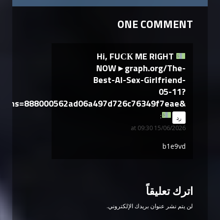
ONE COMMENT
Hi, FUСК ME RIGHT
NOW ▸ graph.org/The-
Best-AI-Sex-Girlfriend-
05-11?
hs=888000562ad06a497d726c76349f7eae&
says:
رد
15/06/2026 at 09:30
b1e9vd
اترك تعليقاً
لن يتم نشر عنوان بريدك الإلكتروني.