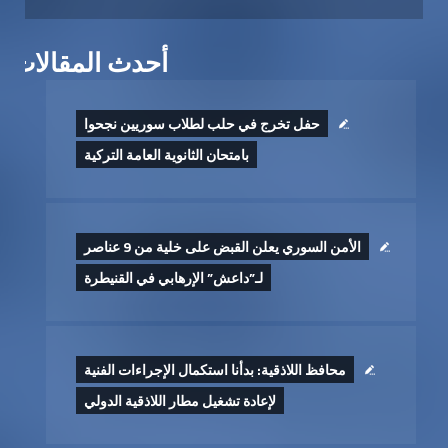
أحدث المقالات
حفل تخرج في حلب لطلاب سوريين نجحوا
بامتحان الثانوية العامة التركية
الأمن السوري يعلن القبض على خلية من 9 عناصر
لـ”داعش” الإرهابي في القنيطرة
محافظ اللاذقية: بدأنا استكمال الإجراءات الفنية
لإعادة تشغيل مطار اللاذقية الدولي