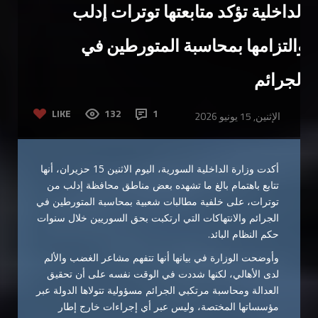
الداخلية تؤكد متابعتها توترات إدلب
والتزامها بمحاسبة المتورطين في
الجرائم
LIKE
132
1
الإثنين, 15 يونيو 2026
أكدت وزارة الداخلية السورية، اليوم الاثنين 15 حزيران، أنها
تتابع باهتمام بالغ ما تشهده بعض مناطق محافظة إدلب من
توترات، على خلفية مطالبات شعبية بمحاسبة المتورطين في
الجرائم والانتهاكات التي ارتكبت بحق السوريين خلال سنوات
حكم النظام البائد.
وأوضحت الوزارة في بيانها أنها تتفهم مشاعر الغضب والألم
لدى الأهالي، لكنها شددت في الوقت نفسه على أن تحقيق
العدالة ومحاسبة مرتكبي الجرائم مسؤولية تتولاها الدولة عبر
مؤسساتها المختصة، وليس عبر أي إجراءات خارج إطار