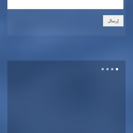
إرسال