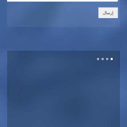
إرسال