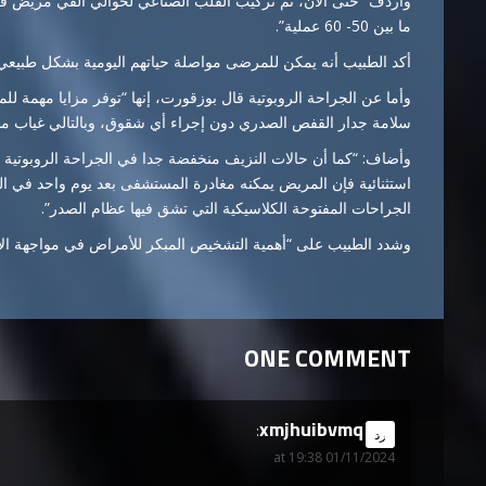
وأردف “حتى الآن، تم تركيب القلب الصناعي لحوالي ألفي مريض في 
ما بين 50- 60 عملية”.
أكد الطبيب أنه يمكن للمرضى مواصلة حياتهم اليومية بشكل طبيعي 
وأما عن الجراحة الروبوتية قال بوزقورت، إنها “توفر مزايا مهمة لل
سلامة جدار القفص الصدري دون إجراء أي شقوق، وبالتالي غياب مشاك
وأضاف: “كما أن حالات النزيف منخفضة جدا في الجراحة الروبوتية 
الجراحات المفتوحة الكلاسيكية التي تشق فيها عظام الصدر”.
وشدد الطبيب على “أهمية التشخيص المبكر للأمراض في مواجهة الأخط
ONE COMMENT
xmjhuibvmq
says:
رد
01/11/2024 at 19:38