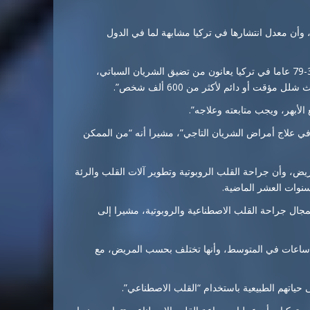
وأن معدل انتشارها في تركيا مشابهة لما في الدول
وأضاف بوزقورت: “15 من كل 1000 شخص تتراوح أعمارهم بين 30-79 عاما في تركيا يعانون من تضيق الشريان السباتي،
ت أو دائم لأكثر من 600 ألف شخص”.
في علاج أمراض الشريان التاجي”، مشيرا أنه “من الممكن
ة المجازة التاجية تتم سنويا لما يقرب من 70 ألف مريض، وأن جراحة القلب الروبوتية وتطوير آلات القلب والرئة
نوات العشر الماضية.
ا بمجال جراحة القلب الاصطناعية والروبوتية، مشيرا إلى
ضح بوزقورت أن عمليات دعم القلب الاصطناعي تستغرق عادة 5 ساعات في المتوسط، وأنها تختلف بحسب المريض، مع