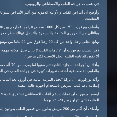
في عمليات جراحة القلب والاصطناعي والروبوتي.
وأوضح أن أمراض القلب والأوعية الدموية من أكثر الأمراض شيوعا، 
المتقدمة.
وبالتالي من الضروري المتابعة والسيطرة والتدخل فهناك خطر حدوث شلل مؤق
وتابع “يعاني رجل واحد من كل 65 رجلا فوق سن 65 عاما من توسع الأبهر، ويجب متابعته وعلاجه”.
ذكر الطبيب بوزقورت أن “دعامات القلب لا تزال تحتل مكانة مهمة 
ألا تكون الدعامة القلبية الحل الأنسب لكل مريض”.
وأفاد أن “جراح
والقلوب الاصطناعية أحدثت تغييرات كبيرة في جراحة القلب في الس
وأكد بوزقورت، أن تركيا “تحتل المرتبة الثانية في أوروبا بعد ألماني
إمكانية دعم قلب المريض باستخدام أجهزة عالية التقنية.
أو
المتابعة التي تتراوح بين 20- 25 يوميا.
وأضاف أن أكثر من 200 مريض يعانون من قصور القلب يعودون إلى حياتهم الطبيعية باستخدام “القلب الاصطناعي”.