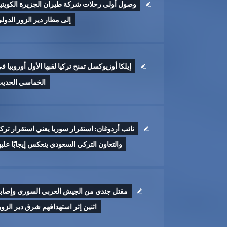
وصول أولى رحلات شركة طيران الجزيرة الكويتي
إلى مطار دير الزور الدول
إيلكا أوزيوكسل تمنح تركيا لقبها الأول أوروبيا ف
الخماسي الحدي
نائب أردوغان: استقرار سوريا يعني استقرار تركي
والتعاون التركي السعودي ينعكس إيجابًا عليه
مقتل جندي من الجيش العربي السوري وإصاب
اثنين إثر ‏استهدافهم شرق دير الزور 