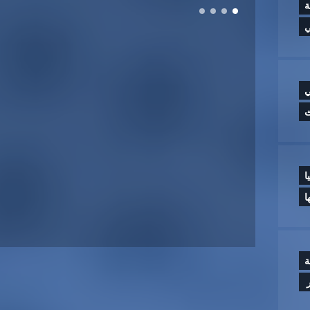
ة
ي
ي
ث
ا
ا
ة
‏