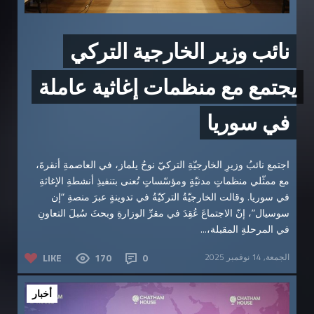
نائب وزير الخارجية التركي
يجتمع مع منظمات إغاثية عاملة
في سوريا
اجتمع نائبُ وزيرِ الخارجيّةِ التركيّ نوحُ يلماز، في العاصمةِ أنقرةَ،
مع ممثّلي منظماتٍ مدنيّةٍ ومؤسّساتٍ تُعنى بتنفيذِ أنشطةِ الإغاثةِ
في سوريا. وقالت الخارجيّةُ التركيّةُ في تدوينةٍ عبرَ منصةِ “إن
سوسيال”، إنّ الاجتماعَ عُقِدَ في مقرِّ الوزارةِ وبحثَ سُبلَ التعاونِ
في المرحلةِ المقبلة،...
الجمعة, 14 نوفمبر 2025
0
170
LIKE
أخبار