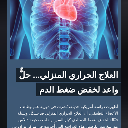
العلاج الحراري المنزلي… حلٌّ
واعد لخفض ضغط الدم
أظهرت دراسة أمريكية حديثة، نُشرت في دورية علم وظائف
الأعضاء التطبيقي، أن العلاج الحراري المنزلي قد يشكّل وسيلة
فعّالة لخفض ضغط الدم لدى كبار السن. ونقلت صحيفة دالاس
مورنينغ نيوز تفاصيل هذه الدراسة التي أُجريت في مركز يو إن تي