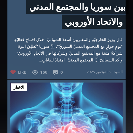
بين سوريا والمجتمع المدني
والاتحاد الأوروبي
قالَ وزيرُ الخارجيّةِ والمغتربينَ أسعدُ الشيبانيّ، خلالَ افتتاحِ فعاليّةِ
“يومِ حوارٍ مع المجتمعِ المدنيِّ السوريِّ”، إنَّ سوريا “تُطلِقُ اليومَ
شراكةً متينةً مع المجتمعِ المدنيِّ وشركائِها في الاتّحادِ الأوروبيّ”.
وأكدَ الشيبانيّ أنَّ المجتمعَ المدنيَّ “امتدادٌ لنقاباتٍ...
السبت, 15 نوفمبر 2025
0
166
LIKE
الاخبار