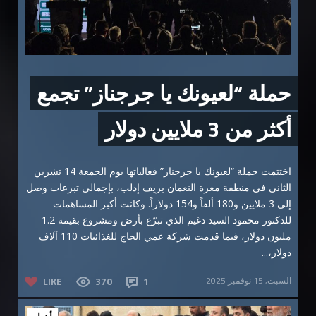
حملة “لعيونك يا جرجناز” تجمع
أكثر من 3 ملايين دولار
اختتمت حملة “لعيونك يا جرجناز” فعالياتها يوم الجمعة 14 تشرين
الثاني في منطقة معرة النعمان بريف إدلب، بإجمالي تبرعات وصل
إلى 3 ملايين و180 ألفاً و154 دولاراً. وكانت أكبر المساهمات
للدكتور محمود السيد دغيم الذي تبرّع بأرض ومشروع بقيمة 1.2
مليون دولار، فيما قدمت شركة عمي الحاج للغذائيات 110 آلاف
دولار،...
السبت, 15 نوفمبر 2025
1
370
LIKE