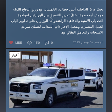
بحثَ وزيرُ الداخليةِ أنس خطاب، الخميسَ، مع وزيرِ الدفاعِ اللواءِ
مرهف أبو قصرة، سُبُلَ تعزيزِ التنسيقِ بين الوزارتين لمواجهةِ
التحدياتِ الأمنية والدفاعية الراهنة.وأكّد الوزيران على تطويرِ آلياتِ
العملِ المشتركِ وتفعيلِ الإجراءاتِ الميدانية لضمانِ سرعةِ
الاستجابةِ والتعاملِ الفعّالِ مع...
الجمعة, 14 نوفمبر 2025
0
150
LIKE
أخبار