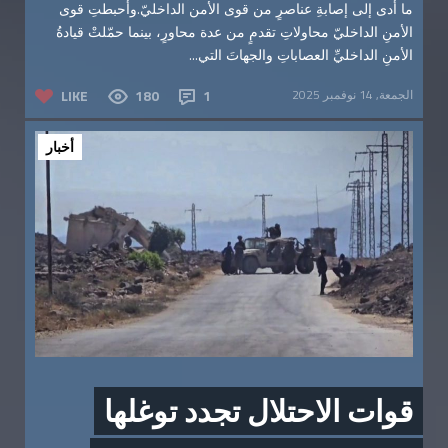
ما أدى إلى إصابةِ عناصرٍ من قوى الأمن الداخليّ.وأحبطتِ قوى
الأمنِ الداخليّ محاولاتِ تقدمٍ من عدة محاورٍ، بينما حمّلتْ قيادةُ
الأمنِ الداخليِّ العصاباتِ والجهاتَ التي...
الجمعة, 14 نوفمبر 2025
1
180
LIKE
أخبار
قوات الاحتلال تجدد توغلها