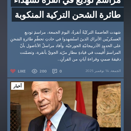
طائرة الشحن التركية المنكوبة
شهدت العاصمةُ التركيّةُ أنقرةُ، اليومَ الجمعة، مراسمَ توديعِ
العسكريّين الأتراكِ الذينَ استُشهِدوا في حادثِ تحطّمِ طائرةِ الشحنِ
على الحدودِ الأذربيجانيّةِ الجورجيّة. وأفاد مراسلُ الأناضول بأنّ
المراسمَ أُقيمت في قيادةِ مطارِ مرّتِد الجويِّ بأنقرة، وتضمّنت
دقيقةَ صمتٍ وقراءةَ آياتٍ من القرآنِ...
الجمعة, 14 نوفمبر 2025
0
200
LIKE
أخبار