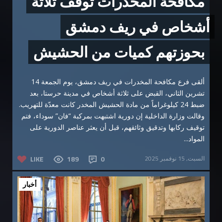
مكافحة المخدرات توقف ثلاثة
أشخاص في ريف دمشق
بحوزتهم كميات من الحشيش
ألقى فرع مكافحة المخدرات في ريف دمشق، يوم الجمعة 14
تشرين الثاني، القبض على ثلاثة أشخاص في مدينة حرستا، بعد
ضبط 24 كيلوغراماً من مادة الحشيش المخدر كانت معدّة للتهريب.
وقالت وزارة الداخلية إن دورية اشتبهت بمركبة “فان” سوداء، فتم
توقيف ركابها وتدقيق وثائقهم، قبل أن يعثر عناصر الدورية على
المواد...
السبت, 15 نوفمبر 2025
0
189
LIKE
أخبار