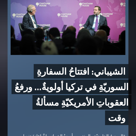
الشيباني: افتتاحُ السفارةِ
السوريّةِ في تركيا أولويةٌ… ورفعُ
العقوباتِ الأمريكيّةِ مسألةُ
وقت
قال وزيرُ الخارجيّةِ والمغتربين أسعدُ الشيباني إنَّ إعادةَ تفعيلِ