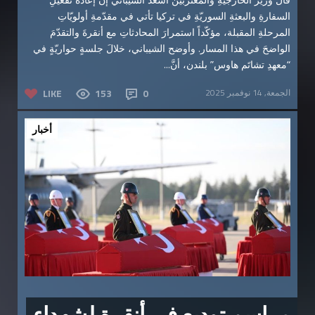
السفارةِ والبعثةِ السوريّةِ في تركيا تأتي في مقدّمةِ أولويّاتِ
المرحلةِ المقبلة، مؤكّداً استمرارَ المحادثاتِ مع أنقرةَ والتقدّمَ
الواضحَ في هذا المسار. وأوضح الشيباني، خلالَ جلسةٍ حواريّةٍ في
“معهدِ تشاتَم هاوس” بلندن، أنَّ...
الجمعة, 14 نوفمبر 2025
0
153
LIKE
أخبار
مراسم توديع في أنقرة لشهداء