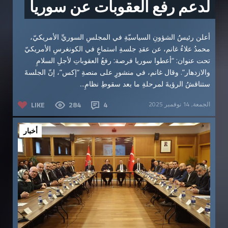
لدعم رفع العقوبات عن سوريا
أعلن رئيسُ الشؤونِ السياسيّةِ في المجلسِ السوريِّ الأمريكيّ،
محمدُ علاءُ غانم، عن عقدِ جلسةِ استماعٍ في الكونغرسِ الأمريكيّ
تحت عنوان: “أعطوا سوريا فرصة: رفعُ العقوباتِ لأجلِ السلامِ
والازدهار”. وقال غانم، في منشورٍ على منصةِ “إكس”، إنّ الجلسةَ
ستناقشُ الرؤيةَ لمرحلةِ ما بعد سقوطِ نظامِ...
الجمعة, 14 نوفمبر 2025
4
284
LIKE
أخبار