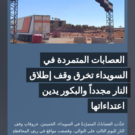
العصابات المتمردة في
السويداء تخرق وقف إطلاق
النار مجدداً والبكور يدين
اعتداءاتها
جَدَّدتِ العصاباتُ المتمرّدةُ في السويداء، الخميسَ، خروقاتِ وقفِ
النارِ لليومِ الثالثِ على التوالي، وقصفت مواقعَ في ريفِ المحافظةِ