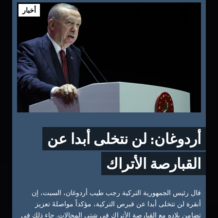
أخبار
أردوغان: لن نتخلى أبدا عن
القبارصة الأتراك
قال رئيس الجمهورية التركية رجب طيب أردوغان، السبت، إن
أنقرة لن تتخلى أبدا عن قبرص التركية، مؤكداً مواصلةَ تعزيز
تضامنِ بلاده مع القبارصة الأتراك في شتى المجالات. جاء ذلك في