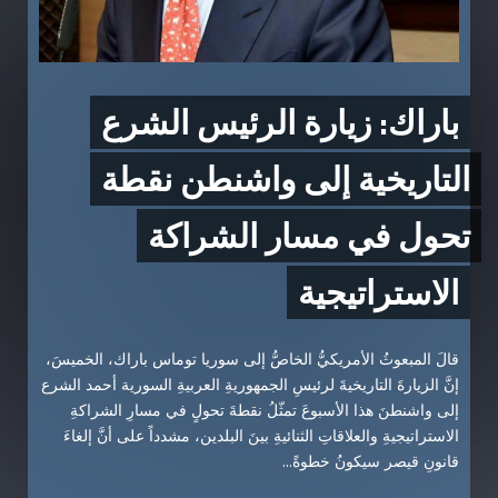
باراك: زيارة الرئيس الشرع
التاريخية إلى واشنطن نقطة
تحول في مسار الشراكة
الاستراتيجية
قالَ المبعوثُ الأمريكيُّ الخاصُّ إلى سوريا توماس باراك، الخميسَ،
إنَّ الزيارةَ التاريخيةَ لرئيسِ الجمهوريةِ العربيةِ السورية أحمد الشرع
إلى واشنطنَ هذا الأسبوعَ تمثّلُ نقطةَ تحولٍ في مسارِ الشراكةِ
الاستراتيجيةِ والعلاقاتِ الثنائيةِ بينَ البلدين، مشدداً على أنَّ إلغاءَ
قانونِ قيصر سيكونُ خطوةً...