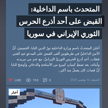
المتحدث باسم الداخلية:
القبض على أحد أذرع الحرس
الثوري الإيراني في سوريا
أعلنَ المتحدثُ باسمِ وزارةِ الداخليةِ نورُ الدينِ البابا، الخميسَ، أنَّ
الأمنَ الداخليَّ في طرطوسَ ألقى القبضَ على المدعوِ عبدِ الغني
قصّاب، أحدِ أذرعِ الحرسِ الثوريِّ الإيرانيِّ، مع عددٍ من مريديه
وأبنائه، بعد ضبطِ كمياتٍ كبيرةٍ من الأسلحةِ والذخائرِ. وأوضحَ البابا
أنَّ قصابَ كان يعملُ منذ أكثر...
الجمعة, 14 نوفمبر 2025
0
150
LIKE
أخبار