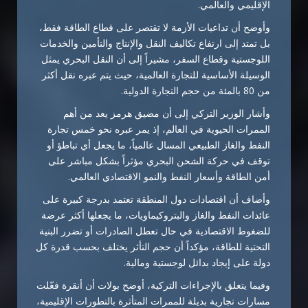
الإقليمي والعالمي.
وأوضح أن تداعيات الأزمة لا تقتصر على قطاع الطاقة فقط،
بل تمتد إلى ارتفاع تكاليف النقل والإنتاج والتأمين والخدمات
اللوجستية وقطاع السفر، مشيراً إلى أن النقل البحري يمثل
الوسيلة الأساسية للتجارة العالمية، حيث يتم عبره نقل أكثر
من 80 بالمئة من حجم التجارة الدولية.
وأشار الوزير التركي إلى أن مضيق هرمز يعد من أهم
الممرات الحيوية في العالم، إذ يمر عبره نحو خمس تجارة
النفط والغاز الطبيعي المسال عالمياً، ما يجعل أي تباطؤ أو
توقف في حركة الشحن البحري مؤثراً بشكل مباشر على
أمن الطاقة وأسعار النفط والنمو الاقتصادي العالمي.
وأضاف أن اقتصادات دول المنطقة تعتمد بدرجة كبيرة على
عائدات النفط والغاز والبتروكيماويات، ما يجعلها أكثر عرضة
للضغوط الاقتصادية في حال تعطل الصادرات أو تضرر البنية
التحتية للطاقة، مؤكداً أن حجم التأثر يختلف بحسب قدرة كل
دولة على إيجاد بدائل لوجستية ومالية.
وفيما يتعلق بالإجراءات التركية، أوضح بولات أن أنقرة فعّلت
مسارات تجارية بديلة للممرات المتأثرة بالتطورات الإقليمية،