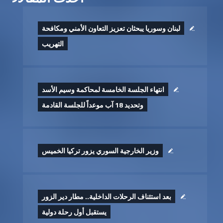
لبنان وسوريا يبحثان تعزيز التعاون الأمني ومكافحة
التهريب
انتهاء الجلسة الخامسة لمحاكمة وسيم الأسد
وتحديد 18 آب موعداً للجلسة القادمة
وزير الخارجية السوري يزور تركيا الخميس
بعد استئناف الرحلات الداخلية.. مطار دير الزور
يستقبل أول رحلة دولية